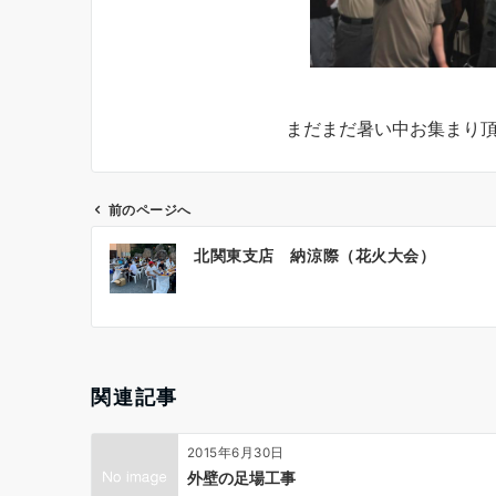
まだまだ暑い中お集まり
前のページへ
投
北関東支店 納涼際（花火大会）
稿
ナ
ビ
ゲ
ー
関連記事
シ
ョ
2015年6月30日
ン
外壁の足場工事