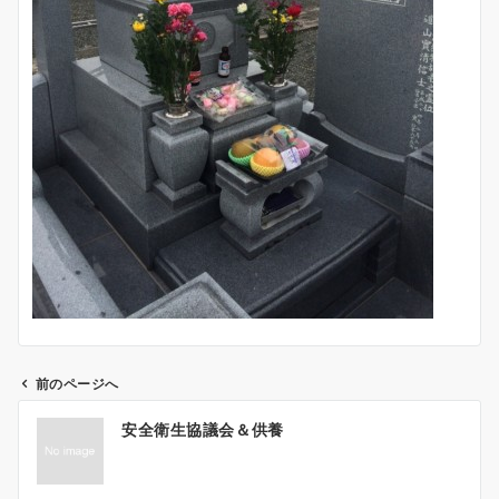
前のページへ
投
安全衛生協議会＆供養
稿
ナ
ビ