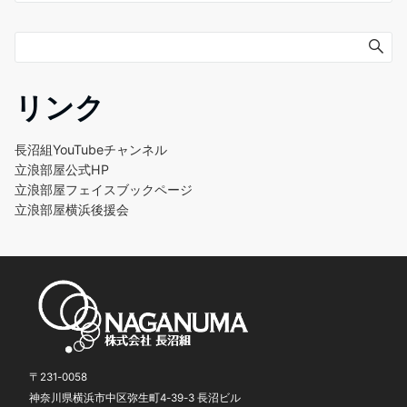
ゲ
ー
シ
ョ
リンク
ン
長沼組YouTubeチャンネル
立浪部屋公式HP
立浪部屋フェイスブックページ
立浪部屋横浜後援会
〒231-0058
神奈川県横浜市中区弥生町4-39-3 長沼ビル